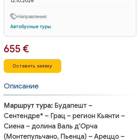
12.10.2026
Направление:
Автобусные туры
655 €
Оставить заявку
Описание
Маршрут тура:
Будапешт –
Сентендре* – Грац – регион Кьянти –
Сиена – долина Валь д’Орча
(Монтепульчано, Пьенца) – Ареццо –