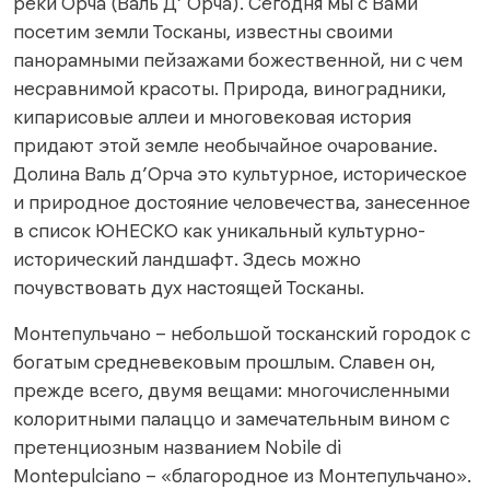
реки Орча (Валь Д’ Орча). Сегодня мы с Вами
посетим земли Тосканы, известны своими
панорамными пейзажами божественной, ни с чем
несравнимой красоты. Природа, виноградники,
кипарисовые аллеи и многовековая история
придают этой земле необычайное очарование.
Долина Валь д’Орча это культурное, историческое
и природное достояние человечества, занесенное
в список ЮНЕСКО как уникальный культурно-
исторический ландшафт. Здесь можно
почувствовать дух настоящей Тосканы.
Монтепульчано – небольшой тосканский городок с
богатым средневековым прошлым. Славен он,
прежде всего, двумя вещами: многочисленными
колоритными палаццо и замечательным вином с
претенциозным названием Nobile di
Montepulciano – «благородное из Монтепульчано».