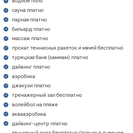
водное поло
сауна платно
парная платно
бильярд платно
массаж платно
прокат теннисных ракеток и мячей бесплатно
турецкая баня (хаммам) платно
дайвинг платно
аэробика
джакузи платно
тренажерный зал бесплатно
волейбол на пляже
аквааэробика
дайвинг-центр платно
теннисный корт бесплатно (только в дневное