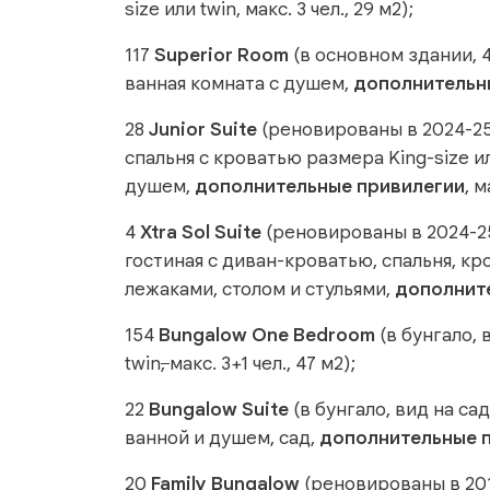
size или twin, макс. 3 чел., 29 м2);
117
Superior Room
(в основном здании, 4 
ванная комната с душем,
дополнительн
28
Junior Suite
(реновированы в 2024-25 
спальня с кроватью размера King-size ил
душем,
дополнительные привилегии
, м
4
Xtra Sol Suite
(реновированы в 2024-25 
гостиная с диван-кроватью, спальня, кро
лежаками, столом и стульями,
дополнит
154
Bungalow One Bedroom
(в бунгало, 
twin
,
макс. 3+1 чел., 47 м2);
22
Bungalow Suite
(в бунгало, вид на сад
ванной и душем, сад,
дополнительные п
20
Family Bungalow
(реновированы в 2014