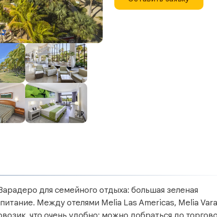
 Варадеро для семейного отдыха: большая зеленая
итание. Между отелями Melia Las Americas, Melia Var
овозик, что очень удобно: можно добраться до торгов