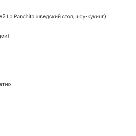
ей La Panchita шведский стол, шоу-кукинг)
дой)
латно