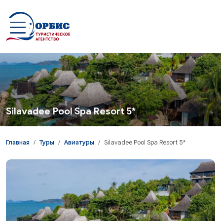
Перейти к основному содержанию
Silavadee Pool Spa Resort 5*
Главная
Туры
Авиатуры
Silavadee Pool Spa Resort 5*