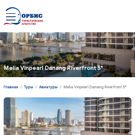
Перейти к основному содержанию
Melia Vinpearl Danang Riverfront 5*
Главная
Туры
Авиатуры
Melia Vinpearl Danang Riverfront 5*