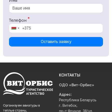
Имя
Телефон
Оставить заявку
КОНТАКТЫ
ОДО «Вит-Орбис»
Адрес:
Республика Беларусь
Организуем авиатуры в
г. Витебск,
теплые страны,
пр-т Фрунзе, 38/ул.