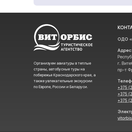
КОНТ
ОДО «
Адрес
Респуб
Организуем авиатуры в теплые
г. Вите
страны, автобусные туры на
пр-т Ф
побережья Краснодарского края, а
также увлекательные экскурсии
Телеф
по Европе, России и Беларуси.
+375 (
+375 (
+375 (
Элект
vitorbi