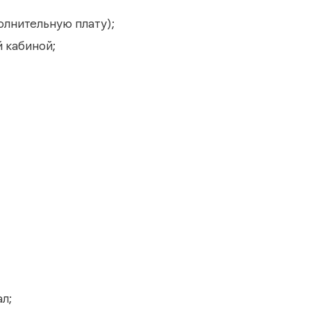
олнительную плату);
 кабиной;
л;