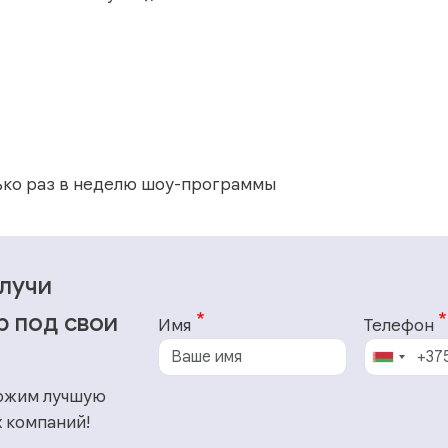
ько раз в неделю шоу-программы
олучи
р под свои
Имя
Телефон
ожим лучшую
 компаний!