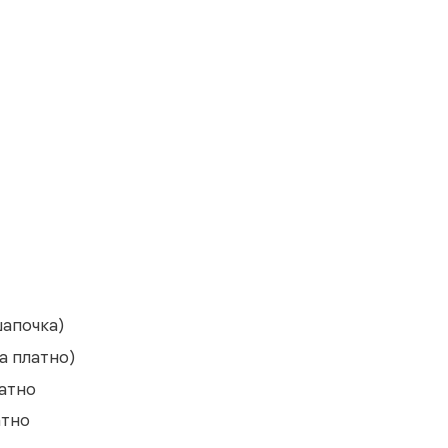
шапочка)
а платно)
латно
атно