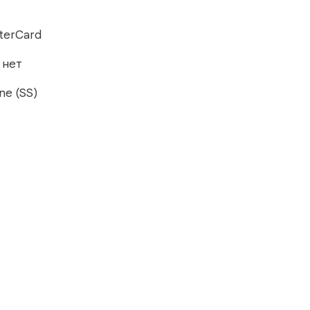
sterCard
:
нет
one (SS)