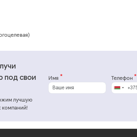
огоцелевая)
олучи
р под свои
Имя
Телефон
ожим лучшую
 компаний!