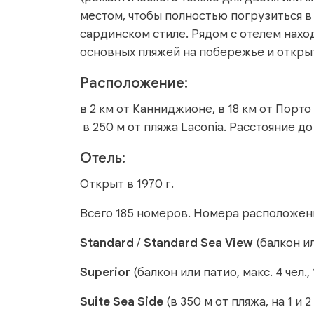
местом, чтобы полностью погрузиться 
сардинском стиле. Рядом с отелем наход
основных пляжей на побережье и откры
Расположение:
в 2 км от Канниджионе, в 18 км от Порто
в 250 м от пляжа Laconia. Расстояние до
Отель:
Открыт в 1970 г.
Всего 185 номеров. Номера расположены
Standard
/
Standard Sea View
(балкон ил
Superior
(балкон или патио, макс. 4 чел., 
Suite Sea Side
(в 350 м от пляжа, на 1 и