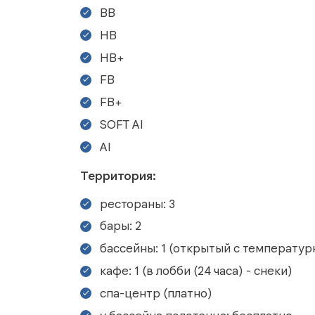
BB
HB
HB+
FB
FB+
SOFT AI
AI
Территория:
рестораны: 3
бары: 2
бассейны: 1 (открытый с температу
кафе: 1 (в лобби (24 часа) - снеки)
спа-центр (платно)