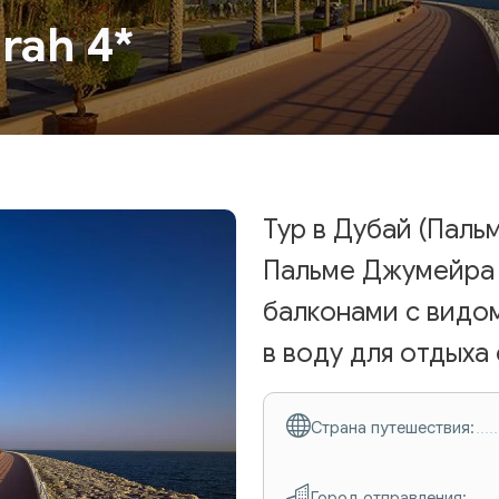
rah 4*
Тур в Дубай (Паль
Пальме Джумейра 
балконами с видо
в воду для отдыха
Страна путешествия:
Город отправления: